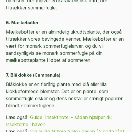
blomster, der frigiver en karakteristisk duft, der
tiltrækker sommerfugle.
6. Mælkebøtter
Mælkebøtter er en almindelig ukrudtsplante, der også
tiltrækker vores bevingede venner. Mælkebøtter er en
vært for monark sommerfuglelarver, og du vil
sandsynligvis se monark sommerfugle på din
mælkebøtteplante i løbet af sommeren.
7. Blåklokke (Campanula)
Blåklokke er en flerårig plante med blå eller lilla
klokkeformede blomster. Det er en plante, som
sommerfugle elsker og dens nektar er særligt populær
blandt sommerfuglene.
Læs også:
Guide: Insekthotel - sådan hjælper du
insekterne i haven
Læs også:
Din guide til flere fugle i haven (4 gode råd)